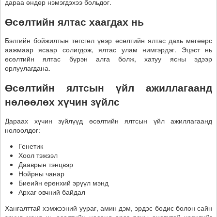
дараа өндөр нэмэгдэхээ больдог.
Өсөлтийн ялтас хаагдах нь
Бэлгийн бойжилтын төгсгөл үеэр өсөлтийн ялтас дахь мөгөөрс
аажмаар ясаар солигдож, ялтас улам нимгэрдэг. Эцэст нь
өсөлтийн ялтас бүрэн алга болж, хатуу ясны эдээр
орлуулагдана.
Өсөлтийн ялтсын үйл ажиллагаанд
нөлөөлөх хүчин зүйлс
Дараах хүчин зүйлүүд өсөлтийн ялтсын үйл ажиллагаанд
нөлөөлдөг:
Генетик
Хоол тэжээл
Дааврын тэнцвэр
Нойрны чанар
Биеийн ерөнхий эрүүл мэнд
Архаг өвчний байдал
Хангалттай хэмжээний уураг, амин дэм, эрдэс бодис болон сайн
эрүүл мэнд нь өсөлтийн насанд араг ясны оновчтой хөгжлийг