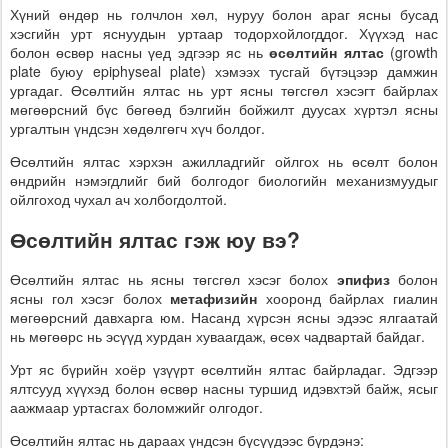
Хүний өндөр нь голчлон хөл, нуруу болон араг ясны бусад
хэсгийн урт яснуудын уртаар тодорхойлогддог. Хүүхэд нас
болон өсвөр насны үед эдгээр яс нь
өсөлтийн ялтас
(growth
plate буюу epiphyseal plate) хэмээх тусгай бүтэцээр дамжин
ургадаг. Өсөлтийн ялтас нь урт ясны төгсгөл хэсэгт байрлах
мөгөөрсний бүс бөгөөд бэлгийн бойжилт дуусах хүртэл ясны
ургалтын үндсэн хөдөлгөгч хүч болдог.
Өсөлтийн ялтас хэрхэн ажилладгийг ойлгох нь өсөлт болон
өндрийн нэмэгдлийг бий болгодог биологийн механизмуудыг
ойлгоход чухал ач холбогдолтой.
Өсөлтийн ялтас гэж юу вэ?
Өсөлтийн ялтас нь ясны төгсгөл хэсэг болох
эпифиз
болон
ясны гол хэсэг болох
метафизийн
хооронд байрлах гиалин
мөгөөрсний давхарга юм. Насанд хүрсэн ясны эдээс ялгаатай
нь мөгөөрс нь эсүүд хурдан хуваагдаж, өсөх чадвартай байдаг.
Урт яс бүрийн хоёр үзүүрт өсөлтийн ялтас байрладаг. Эдгээр
ялтсууд хүүхэд болон өсвөр насны туршид идэвхтэй байж, ясыг
аажмаар уртасгах боломжийг олгодог.
Өсөлтийн ялтас нь дараах үндсэн бүсүүдээс бүрдэнэ: