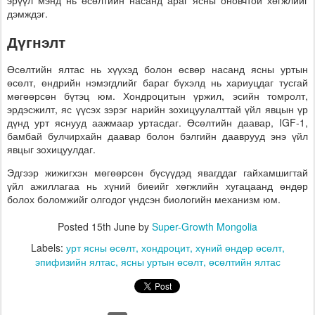
дэмждэг.
Дүгнэлт
Өсөлтийн ялтас нь хүүхэд болон өсвөр насанд ясны уртын
өсөлт, өндрийн нэмэгдлийг бараг бүхэлд нь хариуцдаг тусгай
мөгөөрсөн бүтэц юм. Хондроцитын үржил, эсийн томролт,
эрдэсжилт, яс үүсэх зэрэг нарийн зохицуулалттай үйл явцын үр
дүнд урт яснууд аажмаар уртасдаг. Өсөлтийн даавар, IGF-1,
бамбай булчирхайн даавар болон бэлгийн дааврууд энэ үйл
явцыг зохицуулдаг.
Эдгээр жижигхэн мөгөөрсөн бүсүүдэд явагддаг гайхамшигтай
үйл ажиллагаа нь хүний биеийг хөгжлийн хугацаанд өндөр
болох боломжийг олгодог үндсэн биологийн механизм юм.
Posted
15th June
by
Super-Growth Mongolia
Labels:
урт ясны өсөлт
хондроцит
хүний өндөр өсөлт
эпифизийн ялтас
ясны уртын өсөлт
өсөлтийн ялтас