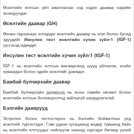
Өсөлтийн ялтсын үйл ажиллагааг хэд хэдэн даавар нарийн
зохицуулдаг.
Өсөлтийн даавар (GH)
Өнчин тархинаас ялгардаг өсөлтийн даавар нь элэг болон бусад
эдүүдийг
Инсулин төст өсөлтийн хүчин зүйл-1 (IGF-1)
үүсгэхэд өдөөдөг.
Инсулин төст өсөлтийн хүчин зүйл-1 (IGF-1)
IGF-1 нь өсөлтийн ялтсын мөгөөрсөнд шууд үйлчилж, эсийн
хуваагдал болон эдийн өсөлтийг дэмждэг.
Бамбай булчирхайн даавар
Бамбай булчирхайн дааврууд нь ясны хэвийн хөгжил болон
өсөлтийн ялтсын боловсролтод зайлшгүй шаардлагатай.
Бэлгийн дааврууд
Эстроген болон тестостерон нь бэлгийн бойжилтын үед
өсөлтийг түргэсгэдэг. Гэвч удаан хугацаанд өндөр түвшинд байх
нь өсөлтийн ялтсуудыг нийлүүлж хаахад хүргэдэг бөгөөд үүний