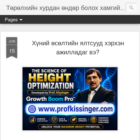
Төрөлхийн хурдан өндөр болох хамгийн сайн арга!
Pages
Хүний өсөлтийн ялтсууд хэрхэн
JUN
15
ажилладаг вэ?