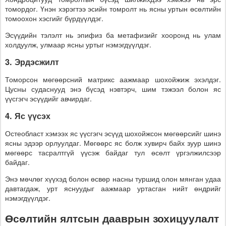
томордог. Үнэн хэрэгтээ эсийн томролт нь ясны уртын өсөлтийн
томоохон хэсгийг бүрдүүлдэг.
Эсүүдийн тэлэлт нь эпифиз ба метафизийг хооронд нь улам
холдуулж, улмаар ясны уртыг нэмэгдүүлдэг.
3. Эрдэсжилт
Томорсон мөгөөрсний матрикс аажмаар шохойжиж эхэлдэг.
Цусны судаснууд энэ бүсэд нэвтэрч, шим тэжээл болон яс
үүсгэгч эсүүдийг авчирдаг.
4. Яс үүсэх
Остеобласт хэмээх яс үүсгэгч эсүүд шохойжсон мөгөөрсийг шинэ
ясны эдээр орлуулдаг. Мөгөөрс яс болж хувирч байх зуур шинэ
мөгөөрс тасралтгүй үүсэж байдаг тул өсөлт үргэлжилсээр
байдаг.
Энэ мөчлөг хүүхэд болон өсвөр насны туршид олон мянган удаа
давтагдаж, урт яснуудыг аажмаар уртасган нийт өндрийг
нэмэгдүүлдэг.
Өсөлтийн ялтсын дааврын зохицуулалт