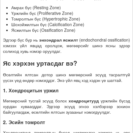
Амрах бүс (Resting Zone)
Үржлийн бүс (Proliferative Zone)
Томролтын бүс (Hypertrophic Zone)
Шохойжилтын бүс (Calcification Zone)
Ясжилтын бүс (Ossification Zone)
Эдгээр бүс бүр нь
энхондрал ясжилт
(endochondral ossification)
хэмээх үйл явцад оролцож, мөгөөрсийг шинэ ясны эдээр
солиход хувь нэмэр оруулдаг.
Яс хэрхэн уртасдаг вэ?
Өсөлтийн ялтсан дотор шинэ мөгөөрсний эсүүд тасралтгүй
үүсэх үед өндөр нэмэгддэг. Энэ үйл явц хэд хэдэн үе шаттай.
1. Хондроцитын үржил
Мөгөөрсний тусгай эсүүд болох
хондроцитууд
үржлийн бүсэд
хурдан хуваагддаг. Эдгээр эсүүд эгнээ хэлбэрээр зохион
байгуулагдаж, өсөлтийн ялтсын зузааныг нэмэгдүүлдэг.
2. Эсийн томролт
Хондроцитууд томролтын бүсэд шилжихдээ хэмжээ нь эрс