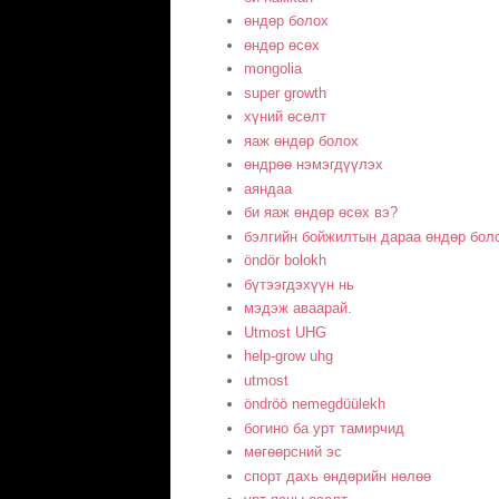
өндөр болох
өндөр өсөх
mongolia
super growth
хүний ​​өсөлт
яаж өндөр болох
өндрөө нэмэгдүүлэх
аяндаа
би яаж өндөр өсөх вэ?
бэлгийн бойжилтын дараа өндөр бол
öndör bolokh
бүтээгдэхүүн нь
мэдэж аваарай.
Utmost UHG
help-grow uhg
utmost
öndröö nemegdüülekh
богино ба урт тамирчид
мөгөөрсний эс
спорт дахь өндөрийн нөлөө