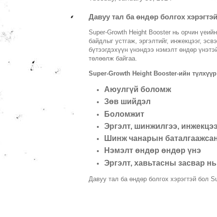
Давуу тал ба өндөр болгох хэрэгтэй
Super-Growth Height Booster нь орчин үеи
байдлыг устгаж, эргэлтийг, инжекцээг, эсв
бүтээгдэхүүн үнэндээ нэмэлт өндөр үнэтэй
төлөөлж байгаа.
Super-Growth Height Booster-ийн түлхүү
Аюулгүй боломж
Зөв шийдэл
Боломжит
Эргэлт, шинжилгээ, инжекцээ
Шинж чанарын баталгаажсан
Нэмэлт өндөр өндөр үнэ
Эргэлт, хавьтасны засвар н
Давуу тал ба өндөр болгох хэрэгтэй бол Sup