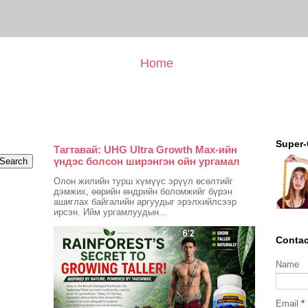
Home
Super-
Тагтавай: UHG Ultra Growth Max-ийн
үндэс болсон ширэнгэн ойн ургамал
Олон жилийн турш хүмүүс эрүүл өсөлтийг
дэмжих, өөрийн өндрийн боломжийг бүрэн
ашиглах байгалийн аргуудыг эрэлхийлсээр
ирсэн. Ийм ургамлуудын...
Contac
Name
Email
*