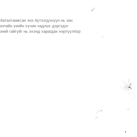
 баталгаажсан энэ бүтээгдэхүүн нь зан
 онлайн үеийн хүчин чадлыг дэргэдэг
рний гайгүйг нь эхэнд харагдах нэртүүлбэр