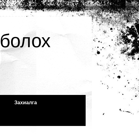
 болох
Захиалга