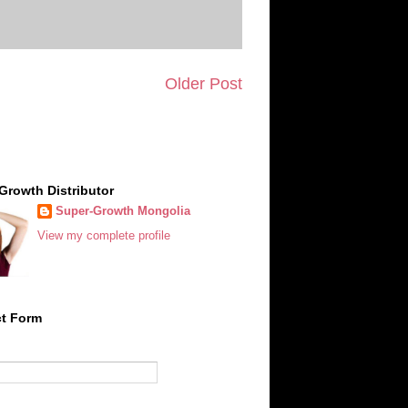
Older Post
Growth Distributor
Super-Growth Mongolia
View my complete profile
t Form