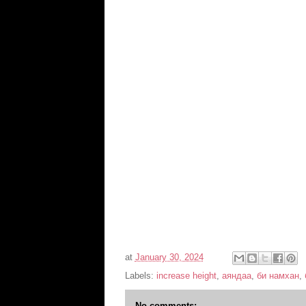
at
January 30, 2024
Labels:
increase height
,
аяндаа
,
би намхан
,
No comments: