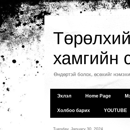
Төрөлхий
хамгийн с
Өндөртэй болох, өсөхийг нэмэхи
Эхлэл
Home Page
М
Холбоо барих
YOUTUBE
Tuesday, January 30, 2024