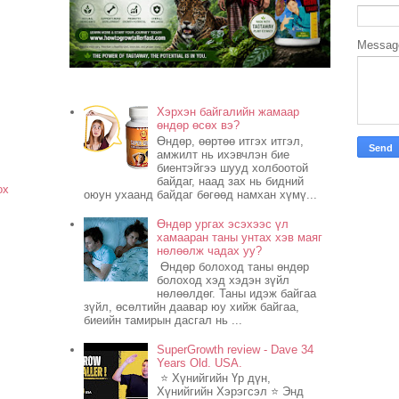
Messa
Хэрхэн байгалийн жамаар
өндөр өсөх вэ?
Өндөр, өөртөө итгэх итгэл,
амжилт нь ихэвчлэн бие
биентэйгээ шууд холбоотой
байдаг, наад зах нь бидний
ох
оюун ухаанд байдаг бөгөөд намхан хүмү...
Өндөр ургах эсэхээс үл
хамааран таны унтах хэв маяг
нөлөөлж чадах уу?
Өндөр болоход таны өндөр
болоход хэд хэдэн зүйл
нөлөөлдөг. Таны идэж байгаа
зүйл, өсөлтийн даавар юу хийж байгаа,
биеийн тамирын дасгал нь ...
SuperGrowth review - Dave 34
Years Old. USA.
⭐ Хүнийгийн Үр дүн,
Хүнийгийн Хэрэгсэл ⭐ Энд