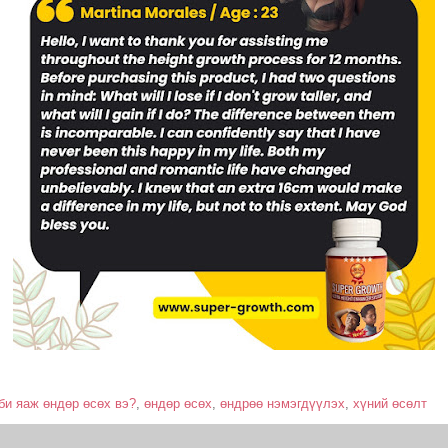
би яаж өндөр өсөх вэ?
,
өндөр өсөх
,
өндрөө нэмэгдүүлэх
,
хүний ​​өсөлт