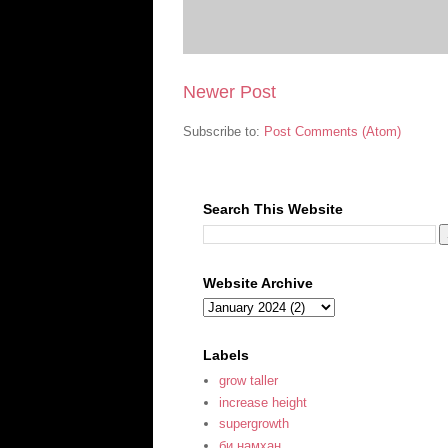
Newer Post
Subscribe to:
Post Comments (Atom)
Search This Website
Website Archive
Labels
grow taller
increase height
supergrowth
би намхан