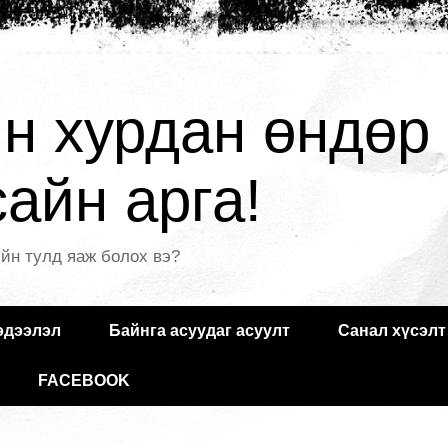
н хурдан өндөр
айн арга!
йн тулд яаж болох вэ?
эдээлэл
Байнга асуудаг асуулт
Санал хүсэлт
FACEBOOK