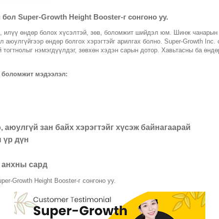
 бол Super-Growth Height Booster-г сонгоно уу.
йн, илүү өндөр болох хүсэлтэй, зөв, боломжит шийдэл юм. Шинж чанарын
эл аюулгүйгээр өндөр болгох хэрэгтэйг арилгах болно. Super-Growth Inc.
 тогтнолыг нэмэгдүүлдэг, зөвхөн хэдэн сарын дотор. Хавьтасны ба өндө
р боломжит мэдээлэл:
, аюулгүй зан байх хэрэгтэйг хүсэж байнагаарай
 үр дүн
ь анхны сард
er-Growth Height Booster-г сонгоно уу.